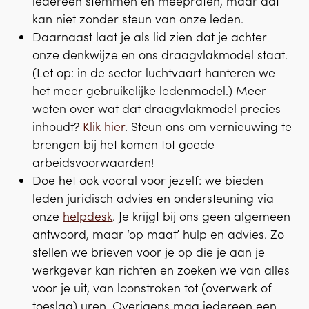
iedereen stemmen én meepraten, maar dat
kan niet zonder steun van onze leden.
Daarnaast laat je als lid zien dat je achter
onze denkwijze en ons draagvlakmodel staat.
(Let op: in de sector luchtvaart hanteren we
het meer gebruikelijke ledenmodel.) Meer
weten over wat dat draagvlakmodel precies
inhoudt?
Klik hier
. Steun ons om vernieuwing te
brengen bij het komen tot goede
arbeidsvoorwaarden!
Doe het ook vooral voor jezelf: we bieden
leden juridisch advies en ondersteuning via
onze
helpdesk
. Je krijgt bij ons geen algemeen
antwoord, maar ‘op maat’ hulp en advies. Zo
stellen we brieven voor je op die je aan je
werkgever kan richten en zoeken we van alles
voor je uit, van loonstroken tot (overwerk of
toeslag) uren. Overigens mag iedereen een