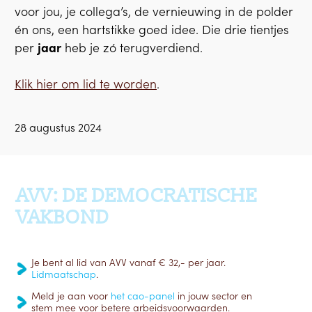
voor jou, je collega’s, de vernieuwing in de polder
én ons, een hartstikke goed idee. Die drie tientjes
per
jaar
heb je zó terugverdiend.
Klik hier om lid te worden
.
28 augustus 2024
Ga terug naar boven
AVV: DE DEMOCRATISCHE
VAKBOND
Je bent al lid van AVV vanaf € 32,- per jaar.
Lidmaatschap
.
Meld je aan voor
het cao-panel
in jouw sector en
stem mee voor betere arbeidsvoorwaarden.