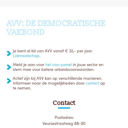
Ga terug naar boven
AVV: DE DEMOCRATISCHE
VAKBOND
Je bent al lid van AVV vanaf € 32,- per jaar.
Lidmaatschap
.
Meld je aan voor
het cao-panel
in jouw sector en
stem mee voor betere arbeidsvoorwaarden.
Actief zijn bij AVV kan op verschillende manieren.
Informeer naar de mogelijkheden door
contact
op
te nemen.
Contact
Postadres:
Veursestraatweg 88-90