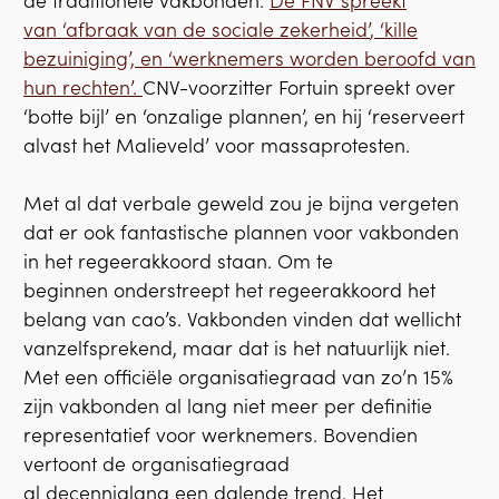
de traditionele vakbonden.
De FNV spreekt
van ‘afbraak van de sociale zekerheid’
, ‘kille
bezuiniging’, en ‘werknemers worden beroofd van
hun rechten’.
CNV-voorzitter Fortuin spreekt over
‘botte bijl’ en ‘onzalige plannen’, en hij ‘reserveert
alvast het Malieveld’ voor massaprotesten.
Met al dat verbale geweld zou je bijna vergeten
dat er ook fantastische plannen voor vakbonden
in het regeerakkoord staan. Om te
beginnen onderstreept het regeerakkoord het
belang van cao’s. Vakbonden vinden dat wellicht
vanzelfsprekend, maar dat is het natuurlijk niet.
Met een officiële organisatiegraad van zo’n 15%
zijn vakbonden al lang niet meer per definitie
representatief voor werknemers. Bovendien
vertoont de organisatiegraad
al decennialang een dalende trend. Het