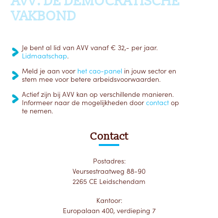
AVV: DE DEMOCRATISCHE
VAKBOND
Je bent al lid van AVV vanaf € 32,- per jaar.
Lidmaatschap
.
Meld je aan voor
het cao-panel
in jouw sector en
stem mee voor betere arbeidsvoorwaarden.
Actief zijn bij AVV kan op verschillende manieren.
Informeer naar de mogelijkheden door
contact
op
te nemen.
Contact
Postadres:
Veursestraatweg 88-90
2265 CE Leidschendam
Kantoor:
Europalaan 400, verdieping 7