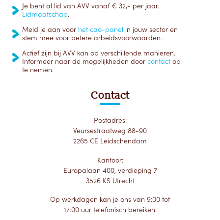
Je bent al lid van AVV vanaf € 32,- per jaar.
Lidmaatschap
.
Meld je aan voor
het cao-panel
in jouw sector en
stem mee voor betere arbeidsvoorwaarden.
Actief zijn bij AVV kan op verschillende manieren.
Informeer naar de mogelijkheden door
contact
op
te nemen.
Contact
Postadres:
Veursestraatweg 88-90
2265 CE Leidschendam
Kantoor:
Europalaan 400, verdieping 7
3526 KS Utrecht
Op werkdagen kan je ons van 9:00 tot
17:00 uur telefonisch bereiken.