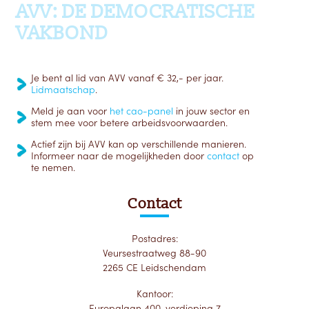
AVV: DE DEMOCRATISCHE
VAKBOND
Je bent al lid van AVV vanaf € 32,- per jaar.
Lidmaatschap
.
Meld je aan voor
het cao-panel
in jouw sector en
stem mee voor betere arbeidsvoorwaarden.
Actief zijn bij AVV kan op verschillende manieren.
Informeer naar de mogelijkheden door
contact
op
te nemen.
Contact
Postadres:
Veursestraatweg 88-90
2265 CE Leidschendam
Kantoor:
Europalaan 400, verdieping 7