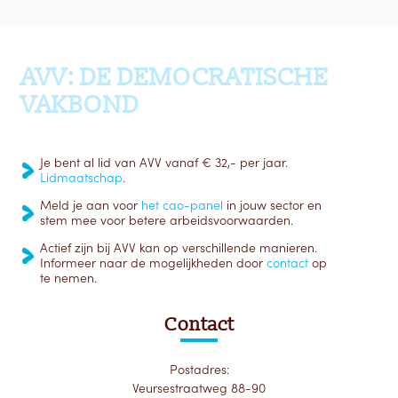
Ga terug naar boven
AVV: DE DEMOCRATISCHE
VAKBOND
Je bent al lid van AVV vanaf € 32,- per jaar.
Lidmaatschap
.
Meld je aan voor
het cao-panel
in jouw sector en
stem mee voor betere arbeidsvoorwaarden.
Actief zijn bij AVV kan op verschillende manieren.
Informeer naar de mogelijkheden door
contact
op
te nemen.
Contact
Postadres:
Veursestraatweg 88-90