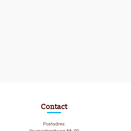
Contact
Postadres:
Veursestraatweg 88-90