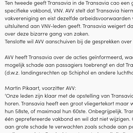
Ten tweede geeft Transavia in de Transavia cao een 
specifieke vakbond, VNV. AVV stelt dat Transavia hier
vakvereniging en eist dezelfde arbeidsvoorwaarden vo
uitsluitend aan VNV-leden geeft. Transavia weigert d
over deze bizarre gang van zaken.
Tenslotte wil AVV aanschuiven bij de gesprekken ove
AVV heeft Transavia over de acties geïnformeerd, waa
mogelijk schade aan passagiers toebrengt en dat Tran
(d.w.z. landingsrechten op Schiphol en andere luchth
Martin Pikaart, voorzitter AVV:
‘Onze leden zijn klaar met de opstelling van Transavia
horen. Transavia heeft een groot vliegertekort maar 
hun 58ste, of maximaal hun 60ste. Onbegrijpelijk. Tr
één geprefereerde vakbond en wil dat niet wijzigen. O
aan grote schade te verwachten zoals schade aan pas