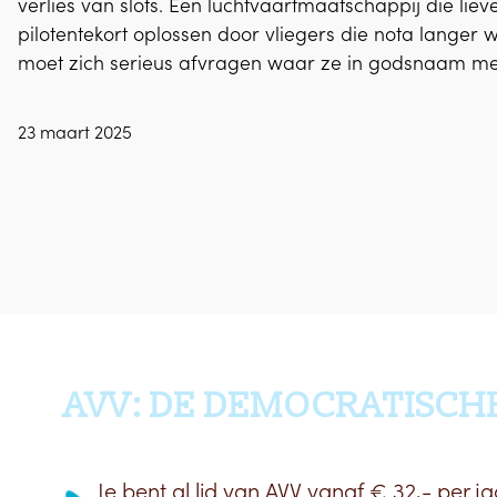
verlies van slots. Een luchtvaartmaatschappij die liev
pilotentekort oplossen door vliegers die nota langer 
moet zich serieus afvragen waar ze in godsnaam mee
23 maart 2025
AVV: DE DEMOCRATISCH
Je bent al lid van AVV vanaf € 32,- per ja