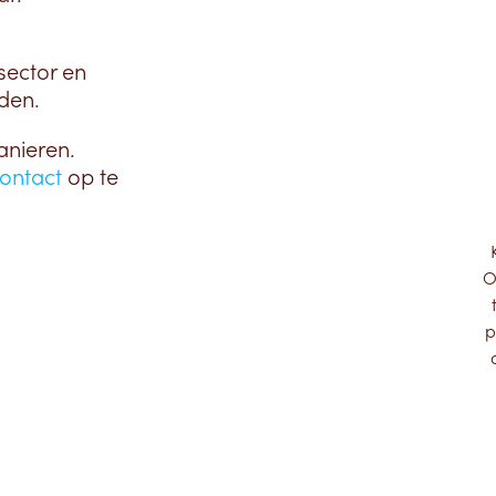
sector en
den.
anieren.
ontact
op te
O
p