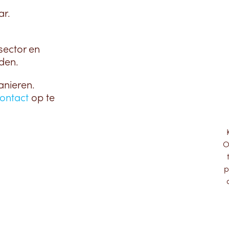
ar.
sector en
den.
anieren.
ontact
op te
O
p